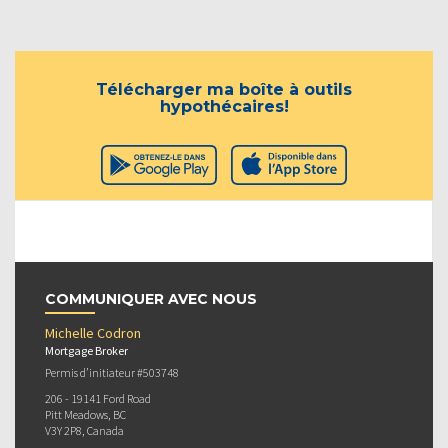
Télécharger ma boîte à outils
hypothécaires!
COMMUNIQUER AVEC NOUS
Michelle Codron
Mortgage Broker
Permis d’initiateur #503748
206 - 19141 Ford Road
Pitt Meadows, BC
V3Y 2P8, Canada